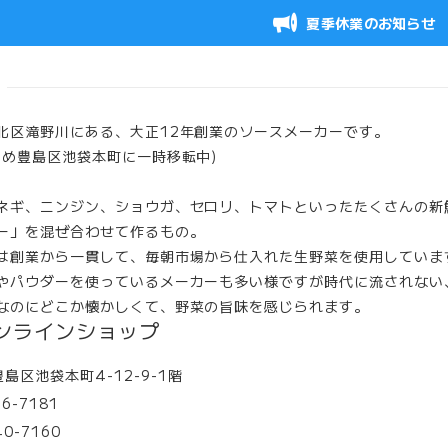
夏季休業のお知らせ
北区滝野川にある、大正12年創業のソースメーカーです。
ため豊島区池袋本町に一時移転中)
ネギ、ニンジン、ショウガ、セロリ、トマトといったたくさんの新
ー」を混ぜ合わせて作るもの。
は創業から一貫して、毎朝市場から仕入れた生野菜を使用していま
やパウダーを使っているメーカーも多い様ですが時代に流されない
なのにどこか懐かしくて、野菜の旨味を感じられます。
ンラインショップ
島区池袋本町4-12-9-1階
16-7181
40-7160