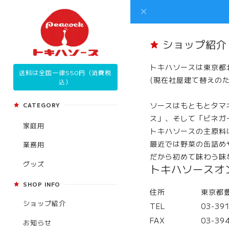
ショップ紹介
トキハソースは東京都
送料は全国一律550円（消費税
(現在社屋建て替えの
込）
ソースはもともとタマ
CATEGORY
ス」、そして「ビネガ
家庭用
トキハソースの主原料
最近では野菜の缶詰め
業務用
だから初めて味わう味
グッズ
トキハソースオ
SHOP INFO
住所
東京都豊
ショップ紹介
TEL
03-39
FAX
03-39
お知らせ