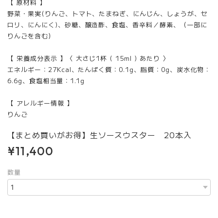
【 原材料 】
野菜・果実(りんご、トマト、たまねぎ、にんじん、しょうが、セ
ロリ、にんにく)、砂糖、醸造酢、食塩、香辛料／酵素、（一部に
りんごを含む）
【 栄養成分表示 】〈 大さじ1杯 ( 15ml ) あたり 〉
エネルギー：27Kcal、たんぱく質：0.1g、脂質：0g、炭水化物：
6.6g、食塩相当量：1.1g
【 アレルギー情報 】
りんご
【まとめ買いがお得】生ソースウスター 20本入
¥11,400
数量