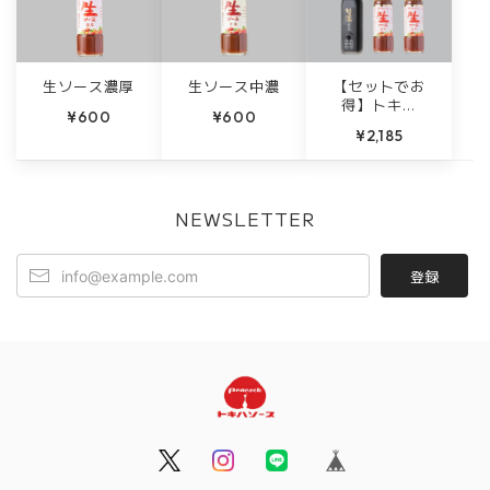
生ソース濃厚
生ソース中濃
【セットでお
得】トキハ
¥600
¥600
ソース人気
¥2,185
セット
NEWSLETTER
登録