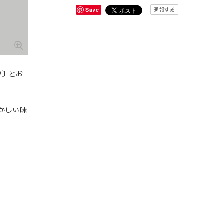
通報する
Save
9〕とお
かしい味