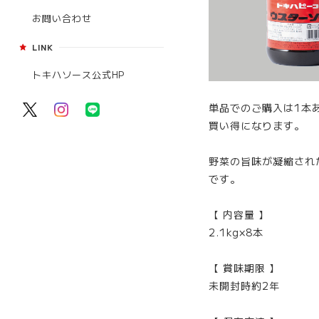
お問い合わせ
LINK
トキハソース公式HP
単品でのご購入は1本あた
買い得になります。
野菜の旨味が凝縮され
です。
【 内容量 】
2.1kg×8本
【 賞味期限 】
未開封時約2年